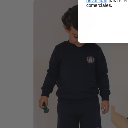
privacidad​
para el e
comerciales.