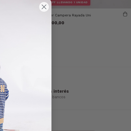
30% OFF LLEVANDO 1 UNIDAD
Sweater Campera Rayada Uni
$68.600,00
3 cuotas sin interés
Con todos los bancos