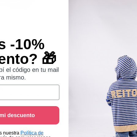
DO 1 UNIDAD
30% OFF LLEVANDO 1 UNIDAD
igami
Remera Pupe Mickey
$18.900,00
s -10%
ento? 🎁
bí el código en tu mail
ra mismo.
víos a todo el país
Cambios fáciles
 Andreani, a tu casa
Online y en locales
 mi descuento
as nuestra
Política de