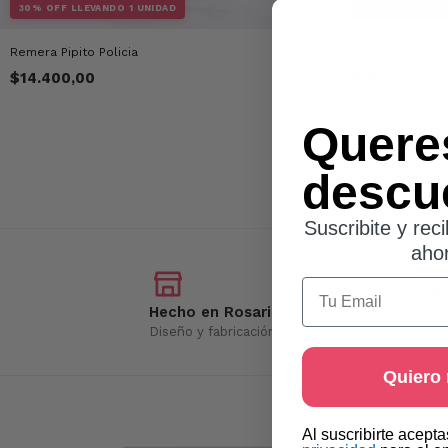
30% OFF LLEVANDO 1 UNIDAD
30% OFF LLEVAN
Remera Pipito Policia
Remera Pupe Or
$14.400,00
$18.900,00
Quere
descu
Suscribite y reci
aho
Email
Hecho en Rosario
En
Diseño y fabricación propia
Con
Quiero
​Al suscribirte acept