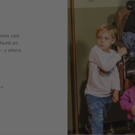
omos casi
antil en
 — y ahora
al