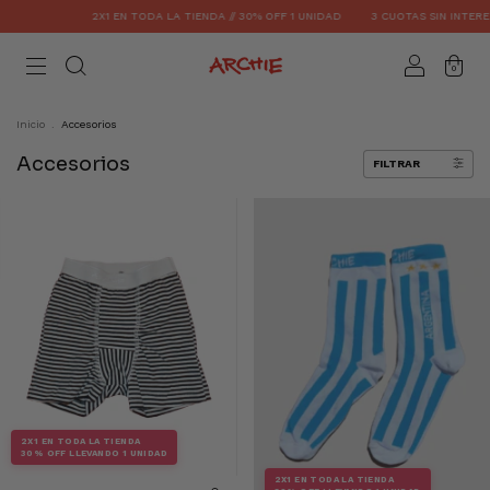
2X1 EN TODA LA TIENDA // 30% OFF 1 UNIDAD
3 CUOTAS SIN INTERE
0
Inicio
.
Accesorios
Accesorios
FILTRAR
2X1 EN TODA LA TIENDA
30% OFF LLEVANDO 1 UNIDAD
2X1 EN TODA LA TIENDA