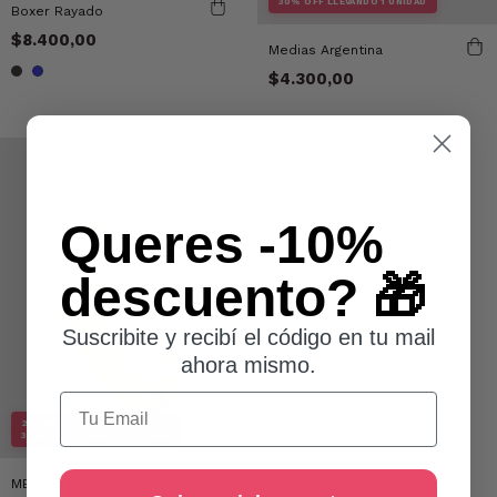
30% OFF LLEVANDO 1 UNIDAD
Boxer Rayado
$8.400,00
Medias Argentina
$4.300,00
Queres -10%
descuento? 🎁
Suscribite y recibí el código en tu mail
ahora mismo.
Email
2X1 EN TODA LA TIENDA
30% OFF LLEVANDO 1 UNIDAD
MEDIAS FLORES x 2