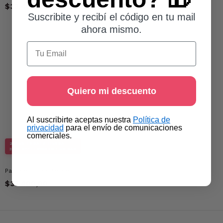
$33.400,00
$33.400,00
Suscribite y recibí el código en tu mail
ahora mismo.
Email
Quiero mi descuento
​Al suscribirte aceptas nuestra
Política de
privacidad​
para el envío de comunicaciones
comerciales.
2X1 EN TODA LA TIENDA
30% OFF LLEVANDO 1 UNIDAD
Pantalon Friza Basico
$33.400,00