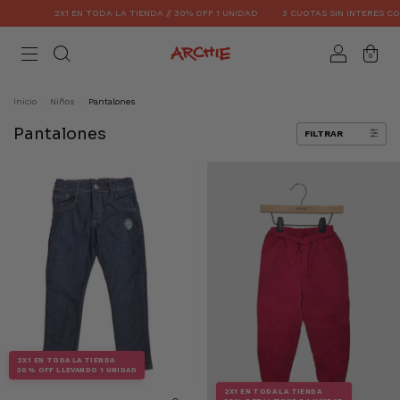
2X1 EN TODA LA TIENDA // 30% OFF 1 UNIDAD
3 CUOTAS SIN INTERES CON
0
Inicio
.
Niños
.
Pantalones
Pantalones
FILTRAR
2X1 EN TODA LA TIENDA
30% OFF LLEVANDO 1 UNIDAD
2X1 EN TODA LA TIENDA