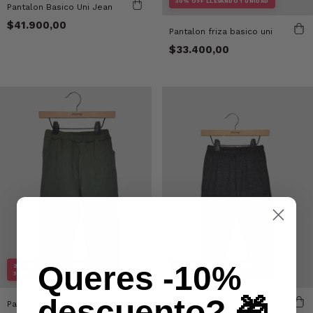
30% OFF LLEVANDO 1 UNIDAD
Pantalon Basico Uni Jean
$41.900,00
Pantalon friza basico uni
$33.400,00
Queres -10%
2X1 EN TODA LA TIENDA
2X1 EN TODA LA TIENDA
30% OFF LLEVANDO 1 UNIDAD
30% OFF LLEVANDO 1 UNIDAD
descuento? 🎁
Pantalon friza basico nene
Pantalon friza basico nene