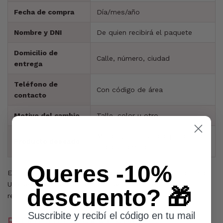
Fecha de compra
Día/mes/año
Nombre y DNI
De quien recibirá el paquete
Domicilio de
Calle, número, ciudad
entrega
Teléfono de
Con código de área
contacto
Motivo del cambio
Talle, color u otro
Modelo, color y talle por el que
Producto deseado
querés cambiar
Queres -10%
El producto debe enviarse en embalaje plástico o de papel.
Una vez que nuestro depósito verifique que cumple con los
descuento? 🎁
requisitos, enviamos el nuevo artículo.
Suscribite y recibí el código en tu mail
REQUISITOS PARA CAMBIOS