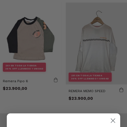
2X1 EN TODA LA TIENDA
30% OFF LLEVANDO 1 UNIDAD
2X1 EN TODA LA TIENDA
30% OFF LLEVANDO 1 UNIDAD
Remera Pipo 6
$23.900,00
REMERA MEMO SPEED
$23.900,00