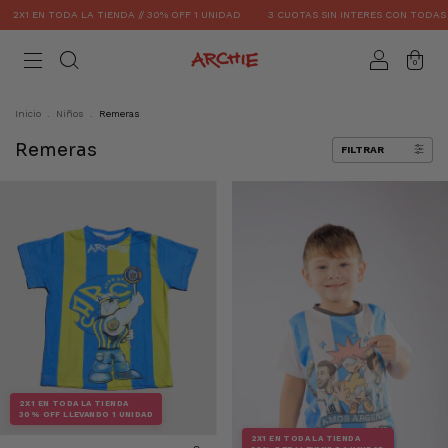
EN TODA LA TIENDA // 30% OFF 1 UNIDAD
3 CUOTAS SIN INTERES CON TODAS LAS T
0
Inicio
.
Niños
.
Remeras
Remeras
FILTRAR
2X1 EN TODA LA TIENDA
30% OFF LLEVANDO 1 UNIDAD
2X1 EN TODA LA TIENDA