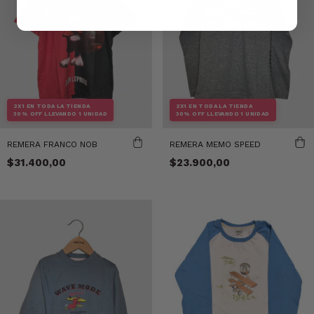
2X1 EN TODA LA TIENDA
2X1 EN TODA LA TIENDA
30% OFF LLEVANDO 1 UNIDAD
30% OFF LLEVANDO 1 UNIDAD
REMERA FRANCO NOB
REMERA MEMO SPEED
$31.400,00
$23.900,00