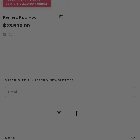
2X1 EN TODA LA TIENDA
30% OFF LLEVANDO 1 UNIDAD
Remera Pipo Moon
$23.900,00
SUSCRIBITE A NUESTRO NEWSLETTER
MENÚ