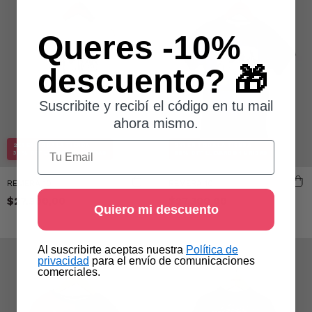
Queres -10%
descuento? 🎁
Suscribite y recibí el código en tu mail
ahora mismo.
Email
2X1 EN TODA LA TIENDA
2X1 EN TODA LA TIENDA
30% OFF LLEVANDO 1 UNIDAD
30% OFF LLEVANDO 1 UNIDAD
REMERA 10
REMERA 10
$27.300,00
$27.300,00
Quiero mi descuento
​Al suscribirte aceptas nuestra
Política de
privacidad​
para el envío de comunicaciones
comerciales.