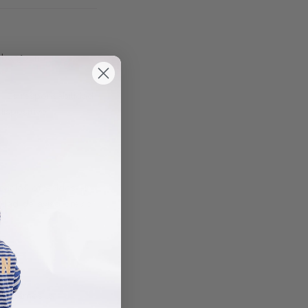
mbargo, no
. Es responsabilidad
ispositivo.
rvicios ofrecidos en
dad de aviso previo
antizamos la