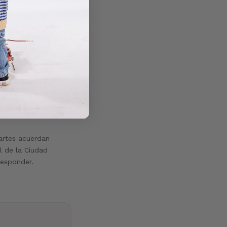
errores u omisiones
s necesario. Los
n aviso previo.
artes acuerdan
l de la Ciudad
responder.