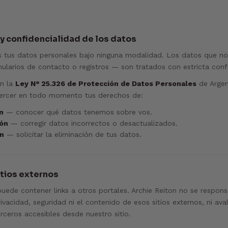
y confidencialidad de los datos
 tus datos personales bajo ninguna modalidad. Los datos que no
ularios de contacto o registros — son tratados con estricta confi
n la
Ley N° 25.326 de Protección de Datos Personales
de Argen
ercer en todo momento tus derechos de:
n
— conocer qué datos tenemos sobre vos.
ión
— corregir datos incorrectos o desactualizados.
ón
— solicitar la eliminación de tus datos.
itios externos
puede contener links a otros portales. Archie Reiton no se responsa
rivacidad, seguridad ni el contenido de esos sitios externos, ni av
erceros accesibles desde nuestro sitio.