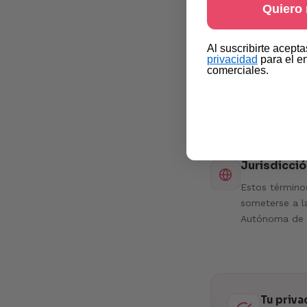
exactitud abs
Quiero
en el contenid
​Al suscribirte acept
privacidad​
para el e
comerciales.
Cambios en
Nos reservamo
cambios entrar
Jurisdicció
Estos término
someterse a la
Autónoma de B
Tu priva