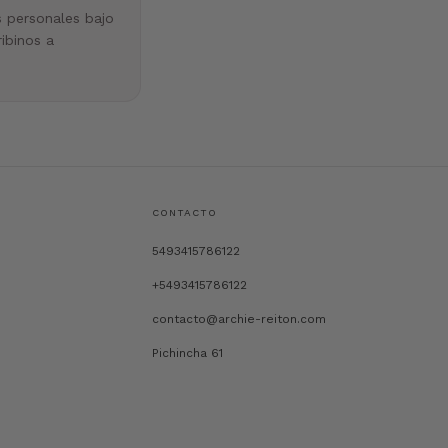
s personales bajo
ibinos a
CONTACTO
5493415786122
+5493415786122
contacto@archie-reiton.com
Pichincha 61