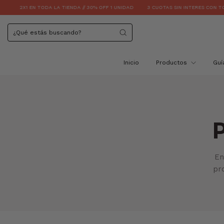
2X1 EN TODA LA TIENDA // 30% OFF 1 UNIDAD
3 CUOTAS SIN INTERES CON TODAS L
Inicio
Productos
Guí
P
En
pr