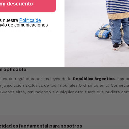
oluta de los datos publicados. No nos hacemos responsables por 
 mi descuento
o del sitio.
as nuestra
Política de
nvío de comunicaciones
 los términos y condiciones
s el derecho de modificar estos términos cuando lo consideremo
án en vigencia desde el momento de su publicación en el sitio, si
n aplicable
s están regulados por las leyes de la
República Argentina
. Las p
 jurisdicción exclusiva de los Tribunales Ordinarios en lo Comercia
uenos Aires, renunciando a cualquier otro fuero que pudiera cor
cidad es fundamental para nosotros