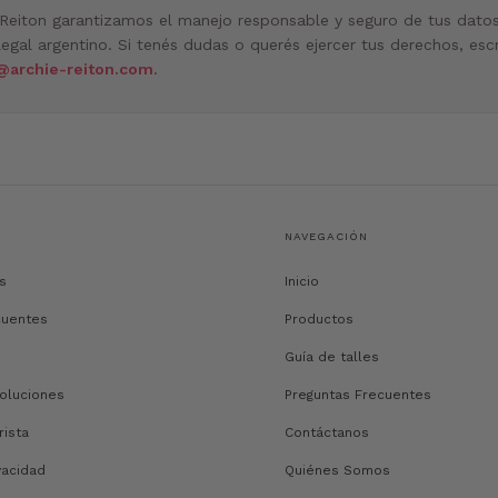
 Reiton garantizamos el manejo responsable y seguro de tus dato
egal argentino. Si tenés dudas o querés ejercer tus derechos, escr
@archie-reiton.com
.
NAVEGACIÓN
s
Inicio
cuentes
Productos
Guía de talles
oluciones
Preguntas Frecuentes
rista
Contáctanos
vacidad
Quiénes Somos