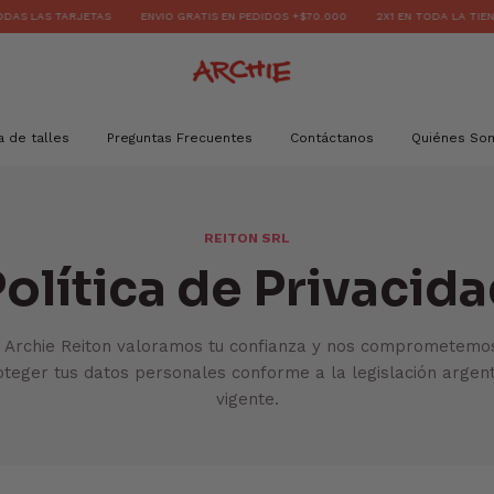
AS TARJETAS
ENVIO GRATIS EN PEDIDOS +$70.000
2X1 EN TODA LA TIENDA // 3
a de talles
Preguntas Frecuentes
Contáctanos
Quiénes So
REITON SRL
olítica de Privacid
 Archie Reiton valoramos tu confianza y nos comprometemo
oteger tus datos personales conforme a la legislación argent
vigente.