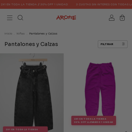
1 EN TODA LA TIENDA // 30% OFF 1 UNIDAD
3 CUOTAS SIN INTERES CON TODAS LAS
0
Inicio
.
Niñas
.
Pantalones y Calzas
Pantalones y Calzas
FILTRAR
2X1 EN TODA LA TIENDA
30% OFF LLEVANDO 1 UNIDAD
2X1 EN TODA LA TIENDA