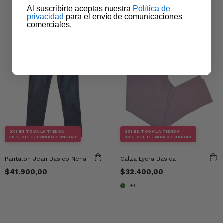
​Al suscribirte aceptas nuestra
Política de
privacidad​
para el envío de comunicaciones
comerciales.
2X1 EN TODA LA TIENDA
2X1 EN TODA LA TIENDA
30% OFF LLEVANDO 1 UNIDAD
30% OFF LLEVANDO 1 UNIDAD
Pantalon Jean Basico Nena
Calza Lycra Basica
$41.900,00
$32.400,00
+1