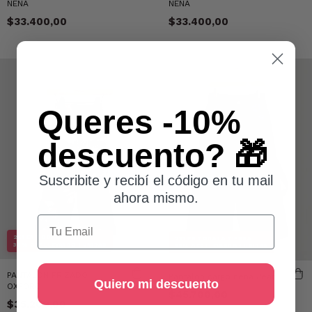
NENA
NENA
$33.400,00
$33.400,00
Queres -10%
descuento? 🎁
Suscribite y recibí el código en tu mail
ahora mismo.
Email
2X1 EN TODA LA TIENDA
2X1 EN TODA LA TIENDA
30% OFF LLEVANDO 1 UNIDAD
30% OFF LLEVANDO 1 UNIDAD
PANTALON FRIZADO
Pantalon cargo nena Jean
Quiero mi descuento
OXFORD
$45.700,00
$35.200,00