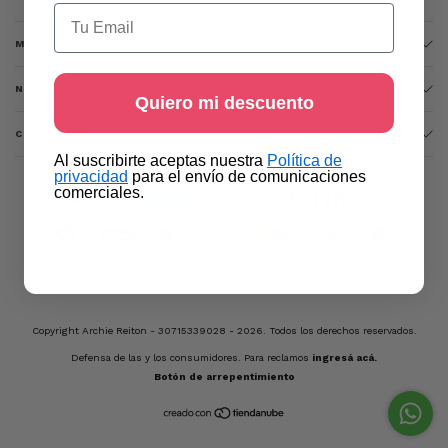
Email
MENÚ
NAVEGACIÓN
Quiero mi descuento
CONTACTO
​Al suscribirte aceptas nuestra
Política de
privacidad​
para el envío de comunicaciones
comerciales.
Copyright Archie Reiton - 30715339028 - 2026. Todos los derechos reservados.
Defensa de las y los consumidores. Para reclamos
ingresá acá.
Botón de arrepentimiento