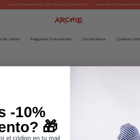
3 CUOTAS SIN INTERES CON TODAS LAS TARJETAS
ENVIO GRATIS EN PEDIDOS +$7
a de talles
Preguntas Frecuentes
Contáctanos
Quiénes So
mos resultados para tu búsqueda. Por favor, intentá con otros fi
s -10%
NAVEGACIÓN
s
Inicio
ento? 🎁
cuentes
Productos
bí el código en tu mail
Guía de talles