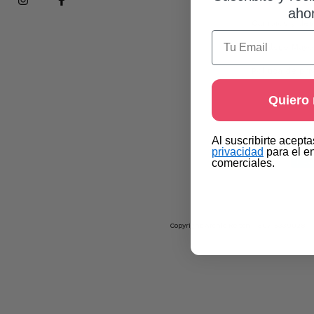
aho
Cambios y dev
Email
Catálogo Mayo
Política de pri
Quiero
​Al suscribirte acept
privacidad​
para el e
comerciales.
Copyright Archie Reiton - 30715339028 - 