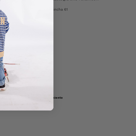
Pichincha 61
resá acá.
/
Botón de arrepentimiento