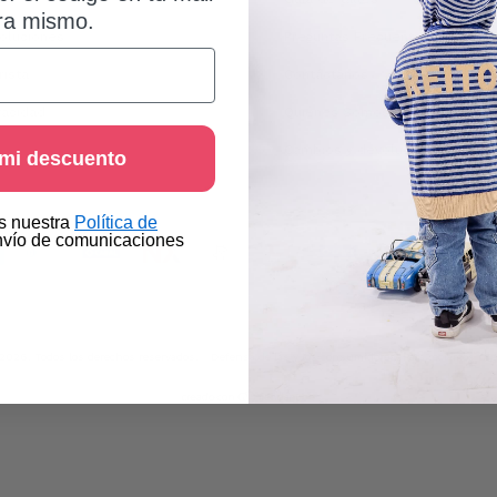
ra mismo.
oluciones
Preguntas Frecuentes
rista
Contáctanos
vacidad
Quiénes Somos
Cambios y devoluciones
 mi descuento
as nuestra
Política de
nvío de comunicaciones
2026. Todos los derechos reservados.
Defensa de las y los consumidores. Para reclamos
ing