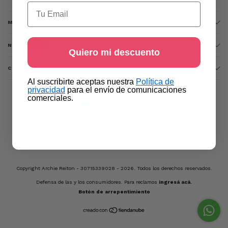
Email
MENÚ
NAVEGACIÓN
Quiero mi descuento
CONTACTO
​Al suscribirte aceptas nuestra
Política de
privacidad​
para el envío de comunicaciones
comerciales.
Copyright Archie Reiton - 30715339028 - 2026. Todos los derechos reservados.
Defensa de las y los consumidores. Para reclamos
ingresá acá.
Botón de arrepentimiento