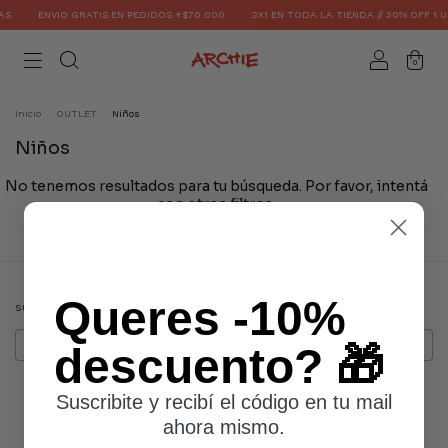
AS
ENVIO GRATIS EN PEDIDOS +$70.000
2X1 EN TODA LA TIENDA // 30% OFF 1 
0
Inicio
.
OUTLET
.
Niños
Niños
No tenemos resultados para tu búsqueda. Por favor, intentá
con otros filtros.
Queres -10%
SUSCRIBITE A NUESTRO NEWSLETTER
descuento? 🎁
Suscribite y recibí el código en tu mail
ahora mismo.