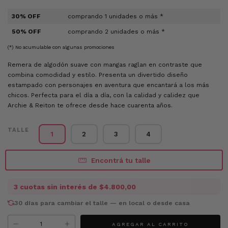
30% OFF
comprando 1 unidades o más *
50% OFF
comprando 2 unidades o más *
(*) No acumulable con algunas promociones
Remera de algodón suave con mangas raglan en contraste que
combina comodidad y estilo. Presenta un divertido diseño
estampado con personajes en aventura que encantará a los más
chicos. Perfecta para el día a día, con la calidad y calidez que
Archie & Reiton te ofrece desde hace cuarenta años.
TALLE
1
2
3
4
Encontrá tu talle
3
cuotas sin interés de
$4.800,00
30 días para cambiar el talle — en local o desde casa