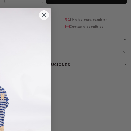
Fabricación argentina
30 días para cambiar
Envío a todo el país
Cuotas disponibles
MEDIOS DE PAGO
MEDIOS DE ENVÍO
CAMBIOS Y DEVOLUCIONES