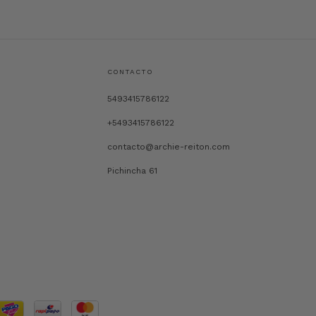
CONTACTO
5493415786122
+5493415786122
contacto@archie-reiton.com
Pichincha 61