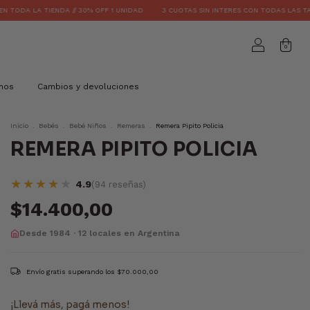
 TIENDA // 30% OFF 1 UNIDAD
3 CUOTAS SIN INTERES CON TODAS LAS TARJETAS
0
mos
Cambios y devoluciones
Inicio
.
Bebés
.
Bebé Niños
.
Remeras
.
Remera Pipito Policia
REMERA PIPITO POLICIA
★★★★
★
4.9
(94 reseñas)
$14.400,00
Desde 1984 · 12 locales en Argentina
Envío gratis
superando los
$70.000,00
¡Llevá más, pagá menos!