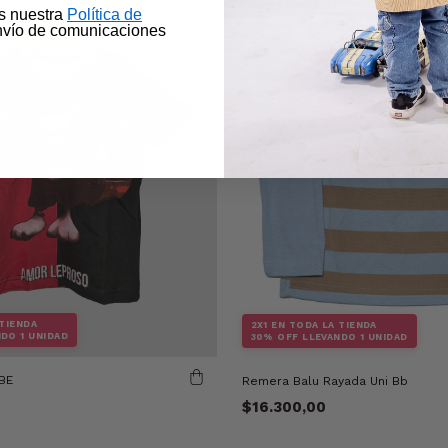
as nuestra
Política de
nvío de comunicaciones
 TIENDA
2X1 EN TODA LA TIENDA
DO 1 UNIDAD
30% OFF LLEVANDO 1 UNIDAD
BE
Remera Balu Rayada Uni Bb
$16.300,00