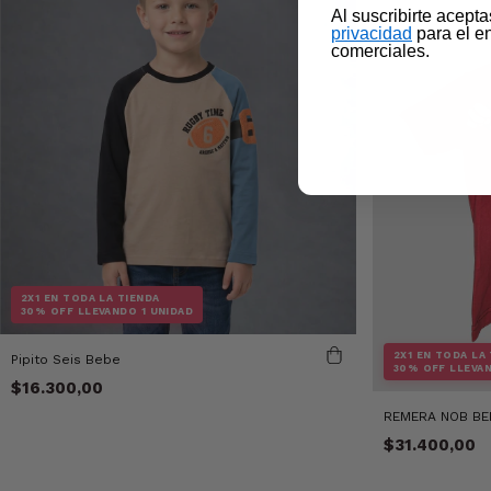
​Al suscribirte acept
privacidad​
para el e
comerciales.
2X1 EN TODA LA TIENDA
30% OFF LLEVANDO 1 UNIDAD
2X1 EN TODA LA
Pipito Seis Bebe
30% OFF LLEVAN
$16.300,00
REMERA NOB BE
$31.400,00