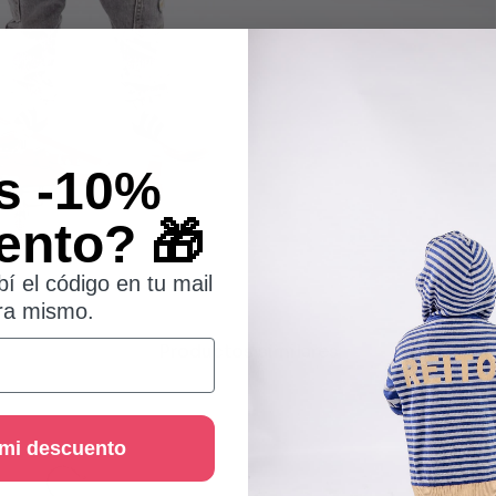
s -10%
ento? 🎁
bí el código en tu mail
ra mismo.
Productos similares
 mi descuento