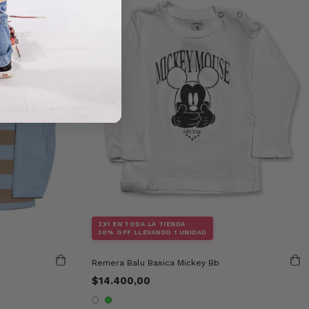
2X1 EN TODA LA TIENDA
30% OFF LLEVANDO 1 UNIDAD
Remera Balu Basica Mickey Bb
$14.400,00