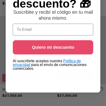
descuento? 🎁
$28.500,00
$31.400,00
Suscribite y recibí el código en tu mail
ahora mismo.
Email
Quiero mi descuento
​Al suscribirte aceptas nuestra
Política de
privacidad​
para el envío de comunicaciones
comerciales.
2X1 EN TODA LA TIENDA
2X1 EN TODA LA TIENDA
30% OFF LLEVANDO 1 UNIDAD
30% OFF LLEVANDO 1 UNIDAD
REMERA 10
REMERA 10
$27.300,00
$27.300,00