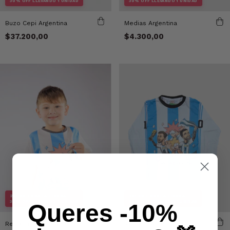
30% OFF LLEVANDO 1 UNIDAD
30% OFF LLEVANDO 1 UNIDAD
Buzo Cepi Argentina
Medias Argentina
$37.200,00
$4.300,00
2X1 EN TODA LA TIENDA
2X1 EN TODA LA TIENDA
30% OFF LLEVANDO 1 UNIDAD
30% OFF LLEVANDO 1 UNIDAD
Queres -10%
Remera Argentina M/l
Remera Franco Argentina